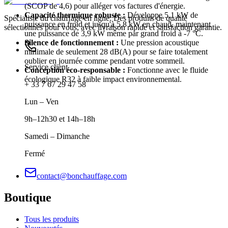
(SCOP de 4,6) pour alléger vos factures d'énergie.
Capacité thermique robuste :
Développe 5,1 kW de
Spécialiste du chauffage en ligne. Des produits de qualité
puissance en froid et jusqu'à 5,8 kW en chaud, maintenant
sélectionnés pour vous, avec livraison rapide et satisfaction garantie.
une puissance de 3,9 kW même par grand froid à -7 °C.
Silence de fonctionnement :
Une pression acoustique
minimale de seulement 28 dB(A) pour se faire totalement
oublier en journée comme pendant votre sommeil.
Service client
Conception éco-responsable :
Fonctionne avec le fluide
écologique R32 à faible impact environnemental.
+ 33 7 67 29 47 58
Lun – Ven
9h–12h30 et 14h–18h
Samedi – Dimanche
Fermé
contact@bonchauffage.com
Boutique
Tous les produits