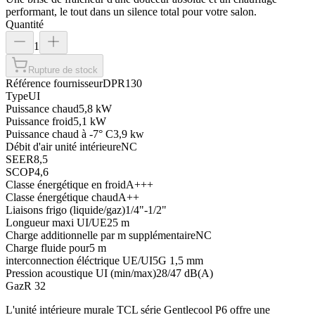
performant, le tout dans un silence total pour votre salon.
Quantité
1
Rupture de stock
Référence fournisseur
DPR130
Type
UI
Puissance chaud
5,8 kW
Puissance froid
5,1 kW
Puissance chaud à -7° C
3,9 kw
Débit d'air unité intérieure
NC
SEER
8,5
SCOP
4,6
Classe énergétique en froid
A+++
Classe énergétique chaud
A++
Liaisons frigo (liquide/gaz)
1/4"-1/2"
Longueur maxi UI/UE
25 m
Charge additionnelle par m supplémentaire
NC
Charge fluide pour
5 m
interconnection éléctrique UE/UI
5G 1,5 mm
Pression acoustique UI (min/max)
28/47 dB(A)
Gaz
R 32
L'unité intérieure murale TCL série Gentlecool P6 offre une