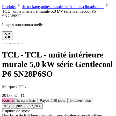
Produits
déstockage
,
unités murales intérieures
,
climatisation
TCL - unité intérieure murale 5,0 kW série Gentlecool P6
SN28P6SO
Images non contractuelles
TCL - TCL - unité intérieure
murale 5,0 kW série Gentlecool
P6 SN28P6SO
Marque :
TCL
291,60 €
TTC
Klarna.
3x sans frais
Payez à 30 jours
En savoir plus
97,20 €
puis 2 ×
97,20 €
Rupture de stock
Une brise de fraîcheur d'une douceur absolue et un chauffage