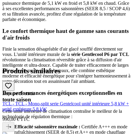
puissance thermique de 5,1 kW en froid et 5,8 kW en chaud. Grâce
à ses excellentes performances saisonnières (SEER 8,5 / SCOP 4,6)
et sa filtration avancée, profitez d'une régulation de la température
parfaite et économique.
Le confort thermique haut de gamme sans courants
d'air froids
Finie la sensation désagréable d'air glacé soufflé directement sur
vous. L'unité intérieure murale de la
série Gentlecool P6 par TCL
révolutionne la climatisation réversible grâce à sa diffusion d'air
intelligente et ultra-douce. Capable de traiter efficacement de larges
Produits similaires
pièces de vie ou de grands bureaux, elle combine esthétique
moderne et efficacité énergétique pour s'intégrer harmonieusement à
votre décoration tout en assainissant l'air ambiant.
Des performances énergétiques exceptionnelles en
Rupture de stock
toute saison
TCL - TCL - Mono-split serie Gentelcool unité intérieure 5,8 kW +
unité extérieure 5,8 kW
Cette unité intérieure de climatisation centralise le meilleur de la
technologie de régulation thermique :
990,00 €
TTC
Efficacité saisonnière maximale :
Certifiée A+++ en mode
rafraîchissement (SEER de 8,5) et A++ en mode chauffage