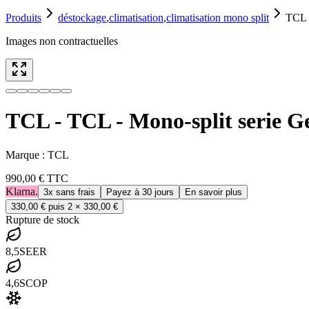
Produits
déstockage
,
climatisation
,
climatisation mono split
TCL -
Images non contractuelles
TCL - TCL - Mono-split serie Ge
Marque :
TCL
990,00 €
TTC
Klarna.
3x sans frais
Payez à 30 jours
En savoir plus
330,00 €
puis 2 ×
330,00 €
Rupture de stock
8,5
SEER
4,6
SCOP