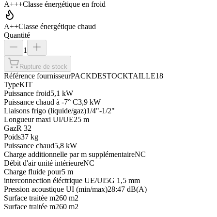
A+++
Classe énergétique en froid
A++
Classe énergétique chaud
Quantité
1
Rupture de stock
Référence fournisseur
PACKDESTOCKTAILLE18
Type
KIT
Puissance froid
5,1 kW
Puissance chaud à -7° C
3,9 kW
Liaisons frigo (liquide/gaz)
1/4"-1/2"
Longueur maxi UI/UE
25 m
Gaz
R 32
Poids
37 kg
Puissance chaud
5,8 kW
Charge additionnelle par m supplémentaire
NC
Débit d'air unité intérieure
NC
Charge fluide pour
5 m
interconnection éléctrique UE/UI
5G 1,5 mm
Pression acoustique UI (min/max)
28:47 dB(A)
Surface traitée m2
60 m2
Surface traitée m2
60 m2