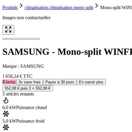
Produits
climatisation
,
climatisation mono split
Mono-split WI
Images non contractuelles
SAMSUNG - Mono-split WINF
Marque :
SAMSUNG
1 656,24 €
TTC
Klarna.
3x sans frais
Payez à 30 jours
En savoir plus
552,08 €
puis 2 ×
552,08 €
5
article
s
restant
s
6,0 kW
Puissance chaud
5,0 kW
Puissance froid