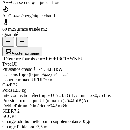
A++
Classe énergétique en froid
A+
Classe énergétique chaud
60 m2
Surface traitée m2
Quantité
1
Ajouter au panier
Référence fournisseur
AR60F18C1AWNEU
Type
UI
Puissance chaud à -7° C
4,88 kW
Liaisons frigo (liquide/gaz)
1/4"-1/2"
Longueur maxi UI/UE
30 m
Gaz
R32
Poids
12,3 kg
Interconnection électrique UE/UI
3 G 1,5 mm + 2x0,75 bus
Pression acoustique UI (min/max)
25/41 dB(A)
Débit d'air unité intérieure
942 m3/h
SEER
7,2
SCOP
4,1
Charge additionnelle par m supplémentaire
10 gr
Charge fluide pour
7,5 m