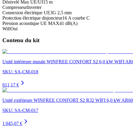
Dénivelé Max UE/UI
15 m
Compresseur
Inverter
Connexion électrique UE
3G 2,5 mm
Protection électrique disjoncteur
16 A courbe C
Pression acoustique UE MAX
41 dB(A)
Wifi
Oui
Contenu du kit
Unité intérieure murale WINFREE CONFORT S2 6,0 kW WIFI
SKU:
SA-CM-018
611,17 €
Unité extérieure WINFREE CONFORT S2 R32 WIFI 6,0 kW A
SKU:
SA-CM-017
1 045,07 €