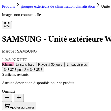
Produits
groupes extérieurs de climatisation
,
climatisation
Unit
Images non contractuelles
SAMSUNG - Unité extérieur
Marque :
SAMSUNG
1 045,07 €
TTC
Klarna.
3x sans frais
Payez à 30 jours
En savoir plus
348,37 €
puis 2 ×
348,35 €
5
article
s
restant
s
Aucune description disponible pour ce produit.
Quantité
1
Ajouter au panier