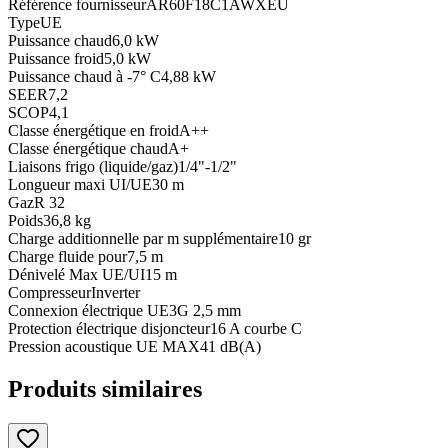
Référence fournisseur
AR60F18C1AWXEU
Type
UE
Puissance chaud
6,0 kW
Puissance froid
5,0 kW
Puissance chaud à -7° C
4,88 kW
SEER
7,2
SCOP
4,1
Classe énergétique en froid
A++
Classe énergétique chaud
A+
Liaisons frigo (liquide/gaz)
1/4"-1/2"
Longueur maxi UI/UE
30 m
Gaz
R 32
Poids
36,8 kg
Charge additionnelle par m supplémentaire
10 gr
Charge fluide pour
7,5 m
Dénivelé Max UE/UI
15 m
Compresseur
Inverter
Connexion électrique UE
3G 2,5 mm
Protection électrique disjoncteur
16 A courbe C
Pression acoustique UE MAX
41 dB(A)
Produits similaires