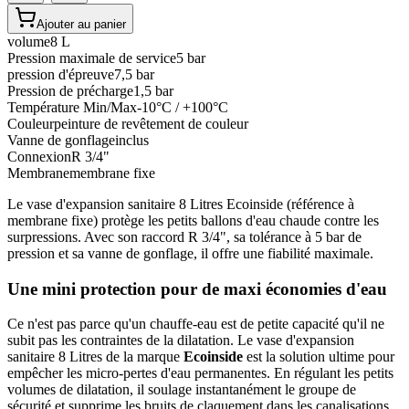
Ajouter au panier
volume
8 L
Pression maximale de service
5 bar
pression d'épreuve
7,5 bar
Pression de précharge
1,5 bar
Température Min/Max
-10°C / +100°C
Couleur
peinture de revêtement de couleur
Vanne de gonflage
inclus
Connexion
R 3/4"
Membrane
membrane fixe
Le vase d'expansion sanitaire 8 Litres Ecoinside (référence à
membrane fixe) protège les petits ballons d'eau chaude contre les
surpressions. Avec son raccord R 3/4", sa tolérance à 5 bar de
pression et sa vanne de gonflage, il offre une fiabilité maximale.
Une mini protection pour de maxi économies d'eau
Ce n'est pas parce qu'un chauffe-eau est de petite capacité qu'il ne
subit pas les contraintes de la dilatation. Le vase d'expansion
sanitaire 8 Litres de la marque
Ecoinside
est la solution ultime pour
empêcher les micro-pertes d'eau permanentes. En régulant les petits
volumes de dilatation, il soulage instantanément le groupe de
sécurité et supprime les bruits de claquement dans les canalisations