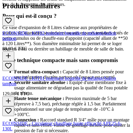
lors de la fermeture des mitigeurs.
Produits similaires
Pour qui est-il conçu ?
Ce vase d'expansion de 8 Litres s'adresse aux propriétaires de
studios, de logements secondaires ou aux espaces tertiaires dotés de
ECOINSIDE - KIT02 isolement bouteille de mélange/ballon
petits cumulus ou de chauffe-eau d'appoint (capacité allant de **50
tampon
à 120 Litres**). Son diamètre minimaliste lui permet de se loger
88,90 €
TTC
sous un évier ou derrière un habillage de meuble de salle de bain.
Fiche technique compacte mais sans compromis
Format ultra-compact :
Capacité de 8 Litres pensée pour
une intégration discrète partout où l'espace est compté.
ECOINSIDE - KIT01 isolement bouteille de mélange/ballon
Sécurité sanitaire absolue :
Équipé d'une membrane fixe à
tampon
usage alimentaire ne dégradant pas la qualité de l'eau potable
du réseau.
129,00 €
TTC
Haute tenue mécanique :
Pression maximale de 5 bar
(épreuve à 7,5 bar), précharge réglée à 1,5 bar. Parfaitement
opérationnel sur une plage de température de -10°C à
+100°C.
Connexion :
Raccord standard R 3/4" mâle pour un montage
ECOINSIDE - Circulateur chauffage haute efficacité APE25-6-
rapide et sans effort. Vanne de gonflage incluse pour ajuster la
130L
pression de l'air si nécessaire.