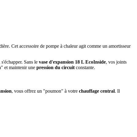
audière. Cet accessoire de pompe à chaleur agit comme un amortisseur
à s'échapper. Sans le
vase d'expansion 18 L EcoInside
, vos joints
n" et maintenir une
pression du circuit
constante.
ansion
, vous offrez un "poumon" à votre
chauffage central
. Il