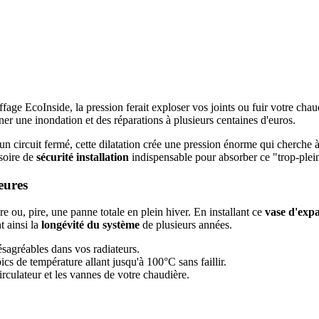
fage EcoInside, la pression ferait exploser vos joints ou fuir votre ch
ner une inondation et des réparations à plusieurs centaines d'euros.
 circuit fermé, cette dilatation crée une pression énorme qui cherche 
ssoire de
sécurité installation
indispensable pour absorber ce "trop-plei
eures
e ou, pire, une panne totale en plein hiver. En installant ce
vase d'exp
t ainsi la
longévité du système
de plusieurs années.
ésagréables dans vos radiateurs.
ics de température allant jusqu'à 100°C sans faillir.
irculateur et les vannes de votre chaudière.