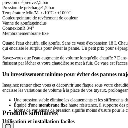
pression d'épreuve
7,5 bar
Pression de précharge
1,5 bar
Température Min/Max
-10°C / +100°C
Couleur
peinture de revêtement de couleur
Vanne de gonflage
inclus
Connexion
R 3/4"
Membrane
membrane fixe
Quand l'eau chauffe, elle gonfle. Sans ce vase d'expansion 18 L Chauf
qui encaisse le surplus pour éviter la panne. Un petit prix pour s'éparg
Savez-vous que l'eau augmente de volume lorsqu'elle chauffe ? Dans un
finissent par lâcher et votre chaudière se met à fuir. Ce vase est l'acce
Un investissement minime pour éviter des pannes maj
Imaginez rentrer chez vous et découvrir une flaque sous votre chaudièr
encaisse les variations de volume à la place de vos tuyaux, prolongean
Une pression stable élimine les claquements et les sifflements d
Équipé d'une
membrane fixe
haute résistance, il supporte des p
Moins de variations de pression signifie moins d'usure pour le c
Produits similaires
Utilisation et installation faciles