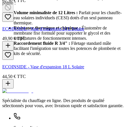
62,30 €
TTC
pointe :
Volume minimaliste de 12 Litres :
Parfait pour les chauffe-
eau solaires individuels (CESI) dotés d'un seul panneau
thermique.
Résistance thermique et chimique :
Élastomère de
ECOINSIDE - Vase d'expansion 24 L Solaire
membrane fixe formulé pour supporter le glycol et des
températures de fonctionnement intenses.
49,90 €
TTC
Raccordement fluide R 3/4" :
Filetage standard mâle
facilitant l'intégration sur toutes les potences de plomberie et
kits de sécurité.
ECOINSIDE - Vase d'expansion 18 L Solaire
44,50 €
TTC
Spécialiste du chauffage en ligne. Des produits de qualité
sélectionnés pour vous, avec livraison rapide et satisfaction garantie.