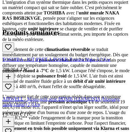
L'intégration d'un système thermique dans les petits espaces requiert
un matériel compact qui sait se faire oublier. C'est précisément le
compromis atteint par
TOSHIBA
avec l’
unité murale NAKA
RAS B05B2KVGE
, pensée pour s'aligner sur les exigences
esthétiques et fonctionnelles des habitations modernes. Fixée en
hauteur, cette
unité intérieure
se charge de ventiler et de purifier
Produits similaires
l'atmosphère pour installer un climat serein, peu importe les caprices
de la météo extérieure.
Le rendement de cette
climatisation réversible
se traduit
immédiatement par un soulagement du budget énergétique. Dès que
TOSHIBA - KIT PRET A POSER Toshiba Naka 3,2 Kw
le froid s'installe, la
puissance chaud
de 2 kW prend le relais pour
diffuser une température homogène, capable de maintenir une
790,00 €
TTC
puissance chaud à -7°C
de 1,5 kW. Lorsque l'été s'impose, le mode
inversé déploie sa
puissance froid
de 1,5 kW. L'air frais est ainsi
distribué de manière fluide grâce à un
débit d'air unité intérieure
calibré à 480 m³/h, évitant l'effet de souffle désagréable.
L'autre point fort de cette conception réside dans son acoustique
AIRWELL - Mono-split série HDMB HARMONIA (bloquage
imperceptible. Avec une
pression acoustique UI
de seulement 19
mode chaud) 7,0 kw
dB(A) en mode éco, l'appareil n'émet qu'un léger souffle, idéal pour
préserver le calme d'un bureau ou d'une zone de repos. L'usage du
1 876,00 €
TTC
**gaz R32** valide l'engagement de la marque pour la transition
énergétique en limitant l'empreinte carbone. Pour l'aspect financier,
un
paiement en trois fois possible uniquement via Klarna et sans