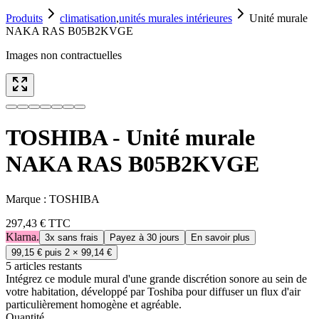
Produits
climatisation
,
unités murales intérieures
Unité murale
NAKA RAS B05B2KVGE
Images non contractuelles
TOSHIBA - Unité murale
NAKA RAS B05B2KVGE
Marque :
TOSHIBA
297,43 €
TTC
Klarna.
3x sans frais
Payez à 30 jours
En savoir plus
99,15 €
puis 2 ×
99,14 €
5
article
s
restant
s
Intégrez ce module mural d'une grande discrétion sonore au sein de
votre habitation, développé par Toshiba pour diffuser un flux d'air
particulièrement homogène et agréable.
Quantité