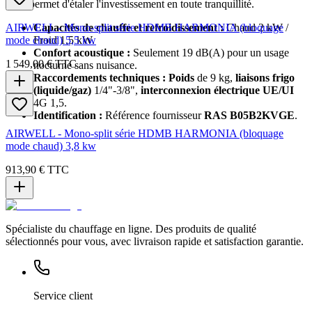
frais
permet d'étaler l'investissement en toute tranquillité.
AIRWELL - Mono-split série HDMB HARMONIA (bloquage
Capacités de chauffe et refroidissement :
Chaud 2 kW /
mode chaud) 5,5 kw
Froid 1,5 kW.
Confort acoustique :
Seulement 19 dB(A) pour un usage
1 549,00 €
TTC
nocturne sans nuisance.
Raccordements techniques :
Poids
de 9 kg,
liaisons frigo
(liquide/gaz)
1/4"-3/8",
interconnexion électrique UE/UI
4G 1,5.
Identification :
Référence fournisseur
RAS B05B2KVGE
.
AIRWELL - Mono-split série HDMB HARMONIA (bloquage
mode chaud) 3,8 kw
913,90 €
TTC
Spécialiste du chauffage en ligne. Des produits de qualité
sélectionnés pour vous, avec livraison rapide et satisfaction garantie.
Service client