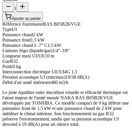
1
Ajouter au panier
Référence fournisseur
RAS B05B2KVGE
Type
UI
Puissance chaud
2 kW
Puissance froid
1,5 kW
Puissance chaud à -7° C
1,5 kW
Liaisons frigo (liquide/gaz)
1/4"-3/8"
Longueur maxi UI/UE
10 m
Gaz
R32
Poids
9 kg
Interconnection électrique UE/UI
4G 1,5
Pression acoustique UI (min/max)
19/38 dB(A)
Débit d'air unité intérieure
480 m3/h
Le juste équilibre entre discrétion visuelle et efficacité thermique est
l'atout majeur de l'unité murale NAKA RAS B05B2KVGE
développée par TOSHIBA. Ce modèle compact de 9 kg délivre une
puissance froid de 1,5 kW et une puissance chaud de 2 kW pour
stabiliser le climat intérieur. Son fonctionnement au gaz R32
préserve l'environnement, tandis que sa pression acoustique UI
descend à 19 dB(A) pour un silence total.