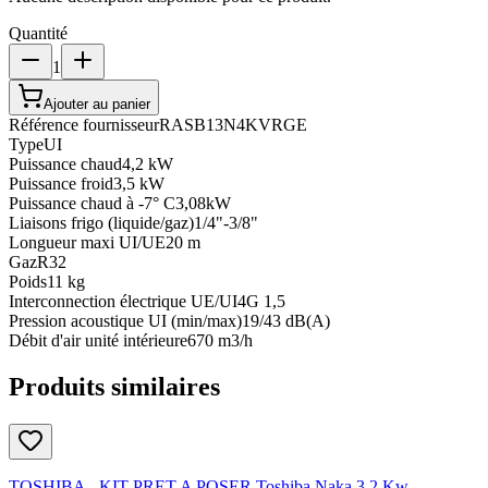
Quantité
1
Ajouter au panier
Référence fournisseur
RASB13N4KVRGE
Type
UI
Puissance chaud
4,2 kW
Puissance froid
3,5 kW
Puissance chaud à -7° C
3,08kW
Liaisons frigo (liquide/gaz)
1/4"-3/8"
Longueur maxi UI/UE
20 m
Gaz
R32
Poids
11 kg
Interconnection électrique UE/UI
4G 1,5
Pression acoustique UI (min/max)
19/43 dB(A)
Débit d'air unité intérieure
670 m3/h
Produits similaires
TOSHIBA - KIT PRET A POSER Toshiba Naka 3,2 Kw