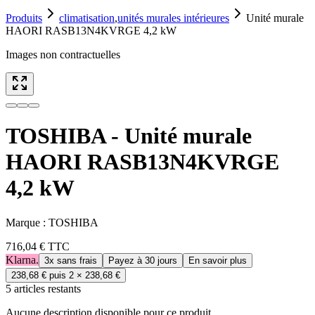
Produits
climatisation
,
unités murales intérieures
Unité murale
HAORI RASB13N4KVRGE 4,2 kW
Images non contractuelles
TOSHIBA - Unité murale
HAORI RASB13N4KVRGE
4,2 kW
Marque :
TOSHIBA
716,04 €
TTC
Klarna.
3x sans frais
Payez à 30 jours
En savoir plus
238,68 €
puis 2 ×
238,68 €
5
article
s
restant
s
Aucune description disponible pour ce produit.