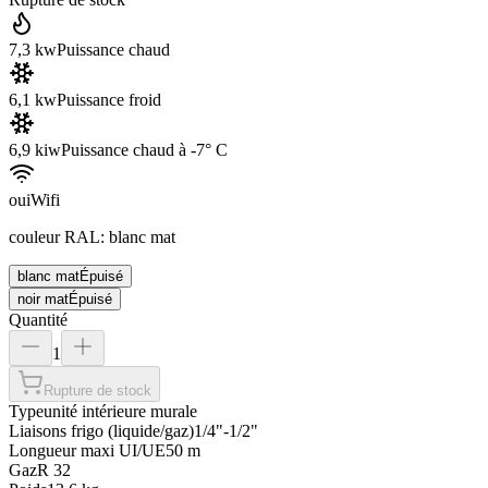
7,3 kw
Puissance chaud
6,1 kw
Puissance froid
6,9 kiw
Puissance chaud à -7° C
oui
Wifi
couleur RAL
:
blanc mat
blanc mat
Épuisé
noir mat
Épuisé
Quantité
1
Rupture de stock
Type
unité intérieure murale
Liaisons frigo (liquide/gaz)
1/4"-1/2"
Longueur maxi UI/UE
50 m
Gaz
R 32