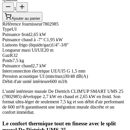
1
Ajouter au panier
Référence fournisseur
7802985
Type
UI
Puissance froid
2,65 kW
Puissance chaud à -7° C
1,95 kW
Liaisons frigo (liquide/gaz)
1/4"-3/8"
Longueur maxi UI/UE
20 m
Gaz
R32
Poids
7,5 kg
Puissance chaud
2,7 kW
Interconnection électrique UE/UI
5 G 1,5 mm
Pression acoustique UI (min/max)
30/48 dB(A)
Débit d'air unité intérieure
600 m3/h
L'unité intérieure murale De Dietrich CLIM'UP SMART UMS 25
(7802985) développe 2,7 kW en chaud et 2,65 kW en froid. Son
format ultra-léger de seulement 7,5 kg et son débit d'air performant
de 600 m³/h garantissent une intégration murale discrète et un
confort immédiat.
Le confort thermique tout en finesse avec le split
mural De Dietrich UMS 25