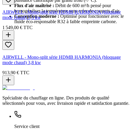
puissance calorifique par grand froid (-7°C).
Flux d'air maîtrisé :
Débit de 600 m³/h pensé pour
homogénéiser la température sans créer de courants d'air.
AIRWELL - Mono-split série HDMB HARMONIA (bloquage
Conception moderne :
Optimisé pour fonctionner avec le
mode chaud) 5,5 kw
fluide éco-responsable R32 à faible empreinte carbone.
1 549,00 €
TTC
AIRWELL - Mono-split série HDMB HARMONIA (bloquage
mode chaud) 3,8 kw
913,90 €
TTC
Spécialiste du chauffage en ligne. Des produits de qualité
sélectionnés pour vous, avec livraison rapide et satisfaction garantie.
Service client