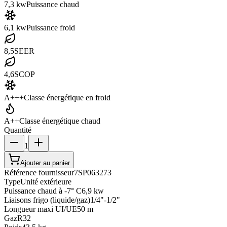
7,3 kw
Puissance chaud
6,1 kw
Puissance froid
8,5
SEER
4,6
SCOP
A+++
Classe énergétique en froid
A++
Classe énergétique chaud
Quantité
1
Ajouter au panier
Référence fournisseur
7SP063273
Type
Unité extérieure
Puissance chaud à -7° C
6,9 kw
Liaisons frigo (liquide/gaz)
1/4"-1/2"
Longueur maxi UI/UE
50 m
Gaz
R32