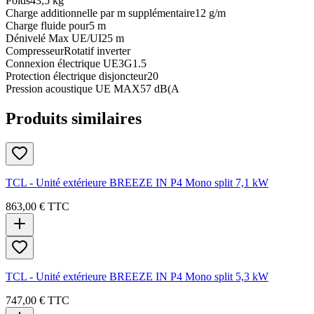
Poids
43,5 kg
Charge additionnelle par m supplémentaire
12 g/m
Charge fluide pour
5 m
Dénivelé Max UE/UI
25 m
Compresseur
Rotatif inverter
Connexion électrique UE
3G1.5
Protection électrique disjoncteur
20
Pression acoustique UE MAX
57 dB(A
Produits similaires
TCL - Unité extérieure BREEZE IN P4 Mono split 7,1 kW
863,00 €
TTC
TCL - Unité extérieure BREEZE IN P4 Mono split 5,3 kW
747,00 €
TTC