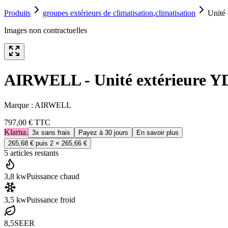
Produits
groupes extérieurs de climatisation
,
climatisation
Unité
Images non contractuelles
AIRWELL - Unité extérieure Y
Marque :
AIRWELL
797,00 €
TTC
Klarna.
3x sans frais
Payez à 30 jours
En savoir plus
265,68 €
puis 2 ×
265,66 €
5
article
s
restant
s
3,8 kw
Puissance chaud
3,5 kw
Puissance froid
8,5
SEER