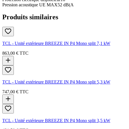
Pression acoustique UE MAX
52 dB(A
Produits similaires
TCL - Unité extérieure BREEZE IN P4 Mono split 7,1 kW
863,00 €
TTC
TCL - Unité extérieure BREEZE IN P4 Mono split 5,3 kW
747,00 €
TTC
TCL - Unité extérieure BREEZE IN P4 Mono split 3,5 kW