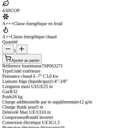
4,6
SCOP
A+++
Classe énergétique en froid
A++
Classe énergétique chaud
Quantité
1
Ajouter au panier
Référence fournisseur
7SP063271
Type
Unité extérieure
Puissance chaud à -7° C
3,0 kw
Liaisons frigo (liquide/gaz)
1/4"-3/8"
Longueur maxi UI/UE
25 m
Gaz
R32
Poids
26 kg
Charge additionnelle par m supplémentaire
12 g/m
Charge fluide pour
5 m
Dénivelé Max UE/UI
10 m
Compresseur
Rotatif inverter
Connexion électrique UE
3G1.5
Protection électrique disjoncteur
16