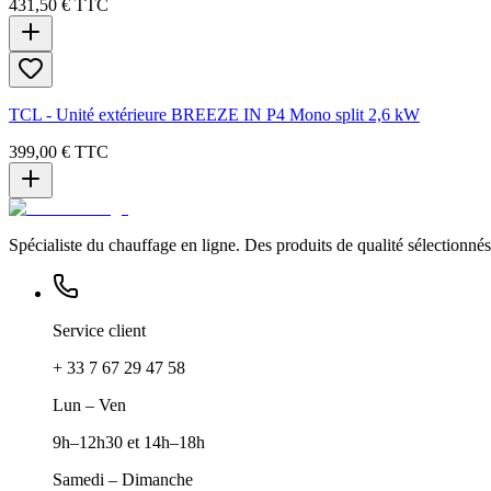
431,50 €
TTC
TCL - Unité extérieure BREEZE IN P4 Mono split 2,6 kW
399,00 €
TTC
Spécialiste du chauffage en ligne. Des produits de qualité sélectionnés 
Service client
+ 33 7 67 29 47 58
Lun – Ven
9h–12h30 et 14h–18h
Samedi – Dimanche