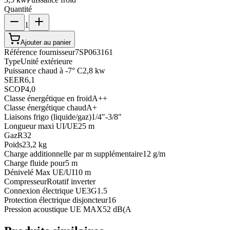
Quantité
1
Ajouter au panier
Référence fournisseur
7SP063161
Type
Unité extérieure
Puissance chaud à -7° C
2,8 kw
SEER
6,1
SCOP
4,0
Classe énergétique en froid
A++
Classe énergétique chaud
A+
Liaisons frigo (liquide/gaz)
1/4"-3/8"
Longueur maxi UI/UE
25 m
Gaz
R32
Poids
23,2 kg
Charge additionnelle par m supplémentaire
12 g/m
Charge fluide pour
5 m
Dénivelé Max UE/UI
10 m
Compresseur
Rotatif inverter
Connexion électrique UE
3G1.5
Protection électrique disjoncteur
16
Pression acoustique UE MAX
52 dB(A