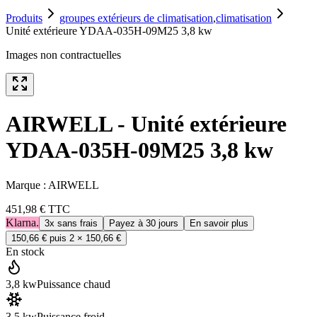
Produits
groupes extérieurs de climatisation
,
climatisation
Unité extérieure YDAA-035H-09M25 3,8 kw
Images non contractuelles
AIRWELL - Unité extérieure
YDAA-035H-09M25 3,8 kw
Marque :
AIRWELL
451,98 €
TTC
Klarna.
3x sans frais
Payez à 30 jours
En savoir plus
150,66 €
puis 2 ×
150,66 €
En stock
3,8 kw
Puissance chaud
3,5 kw
Puissance froid