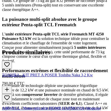
chaud. Ce groupe de 73 kg au gaz R32 permet de raccorder jusqu'à
5 unités intérieures (Penta-split) tout en conservant une excellente
classe énergétique A++.
La puissance multi-split absolue avec le groupe
extérieur Penta-split TCL Freematch
L’
unité extérieure Penta-split TCL série Freematch MT 4250
Puissance 9,5 kW
est la solution technique idéale pour centraliser la
climatisation et le chauffage de l'ensemble de votre logement.
Conçue pour alimenter simultanément jusqu'à
5 unités intérieures
Produits similaires
(muraux, consoles ou gainables), cette unité performante de 73 kg
s'impose comme le cœur d'un système thermique global, flexible et
évolutif.
Performances extrêmes et flexibilité de raccordement
TOSHIBA - KIT PRET A POSER Toshiba Naka 3,2 Kw
multi-zones
790,00 €
TTC
Ce monstre de technologie déploie une puissance frigorifique
massive de 12,2 kW et une puissance nominale en chaud de 9,5 kW.
Grâce à son
compresseur Inverter
de dernière génération, il régule
indépendamment le confort de chaque zone tout en maintenant
d'excellents coefficients saisonniers (
SEER de 6,1
). Classé A++ en
mode froid, il conserve une puissance calorifique robuste de 8,4 kW
AIRWELL - Mono-split série HDMB HARMONIA (bloquage