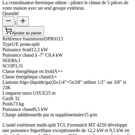
La centralisation thermique ultime : pilotez le climat de 5 pièces de
votre maison avec un seul groupe extérieur.
Quantité
1
Ajouter au panier
Référence fournisseur
DPR0113
Type
UE penta-split
Puissance froid
12,2 kW
Puissance chaud à -7° C
8,4 kW
SEER
6,1
SCOP
3,31
Classe énergétique en froid
A++
Classe énergétique chaud
A+
Liaisons frigo (liquide/gaz)
5x1/4"+5x3/8" utiliser 1/2" sur 3/8" si
23K
Longueur maxi UI/UE
25 m
Gaz
R 32
Poids
73 kg
Puissance chaud
9,5 kW
Charge additionnelle par m supplémentaire
15 g/m
L'unité extérieure multi-split TCL Freematch MT 4250 développe
une puissance frigorifique exceptionnelle de 12,2 kW et 9,5 kW en