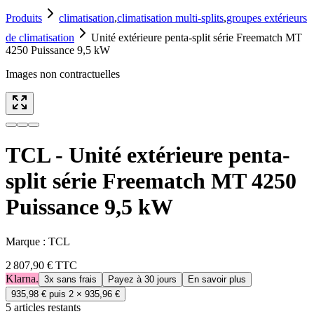
Produits
climatisation
,
climatisation multi-splits
,
groupes extérieurs
de climatisation
Unité extérieure penta-split série Freematch MT
4250 Puissance 9,5 kW
Images non contractuelles
TCL - Unité extérieure penta-
split série Freematch MT 4250
Puissance 9,5 kW
Marque :
TCL
2 807,90 €
TTC
Klarna.
3x sans frais
Payez à 30 jours
En savoir plus
935,98 €
puis 2 ×
935,96 €
5
article
s
restant
s