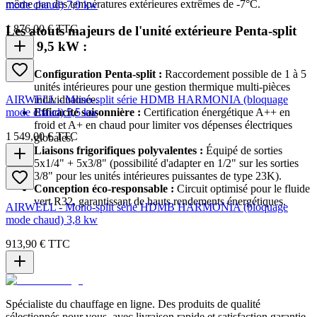
même par des températures extérieures extrêmes de -7°C.
mode chaud) 7,0 kw
1 876,00 €
TTC
Les atouts majeurs de l'unité extérieure Penta-split
TCL 9,5 kW :
Configuration Penta-split :
Raccordement possible de 1 à 5
unités intérieures pour une gestion thermique multi-pièces
AIRWELL - Mono-split série HDMB HARMONIA (bloquage
individualisée.
mode chaud) 5,5 kw
Efficacité saisonnière :
Certification énergétique A++ en
froid et A+ en chaud pour limiter vos dépenses électriques
1 549,00 €
TTC
globales.
Liaisons frigorifiques polyvalentes :
Équipé de sorties
5x1/4" + 5x3/8" (possibilité d'adapter en 1/2" sur les sorties
3/8" pour les unités intérieures puissantes de type 23K).
Conception éco-responsable :
Circuit optimisé pour le fluide
vert R32, garantissant de hauts rendements énergétiques.
AIRWELL - Mono-split série HDMB HARMONIA (bloquage
mode chaud) 3,8 kw
913,90 €
TTC
Spécialiste du chauffage en ligne. Des produits de qualité
sélectionnés pour vous, avec livraison rapide et satisfaction garantie.