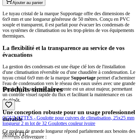
Ajouter au panier
Le tuyau cristal de la marque Supportage offre des dimensions de
6x9 mm et une longueur généreuse de 50 mètres. Conçu en PVC
souple et transparent, il est parfait pour évacuer les condensats de
vos systèmes de climatisation ou les trop-pleins de vos équipements
thermiques.
La flexibilité et la transparence au service de vos
évacuations
La gestion des condensats est une étape clé lors de l'installation
d'une climatisation réversible ou d'une chaudière à condensation. Le
tuyau cristal 6x9 mm de la marque
Supportage
permet d'acheminer
l'eau de condensation vers le réseau des eaux usées avec une grande
Produits similaires
simplicité. Sa structure transparente est un atout majeur, permettant
un contrôle visuel rapide du flux et facilitant la maintenance en cas
de dépôt.
Une conception robuste pour un usage professionnel
GOULOTTES - Goulotte pour cuivres de climatisation, 25x25 mm
durable
longueur 2 m lot de 32 Goulottes couleur ivoire
Ce rouleau de grande longueur répond parfaitement aux besoins des
99,00 €
TTC
chantiers d'envergure :