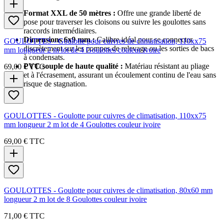
Format XXL de 50 mètres :
Offre une grande liberté de
pose pour traverser les cloisons ou suivre les goulottes sans
raccords intermédiaires.
Dimensions 6x9 mm :
Calibre idéal pour se connecter
GOULOTTES - Goulotte pour cuivres de climatisation, 110xx75
discrètement sur les pompes de relevage ou les sorties de bacs
mm longueur 2 m lot de 4 Goulottes couleur ivoire
à condensats.
PVC souple de haute qualité :
Matériau résistant au pliage
69,00 €
TTC
et à l'écrasement, assurant un écoulement continu de l'eau sans
risque de stagnation.
GOULOTTES - Goulotte pour cuivres de climatisation, 110xx75
mm longueur 2 m lot de 4 Goulottes couleur ivoire
69,00 €
TTC
GOULOTTES - Goulotte pour cuivres de climatisation, 80x60 mm
longueur 2 m lot de 8 Goulottes couleur ivoire
71,00 €
TTC