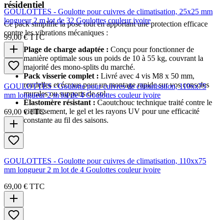
résidentiel
GOULOTTES - Goulotte pour cuivres de climatisation, 25x25 mm
longueur 2 m lot de 32 Goulottes couleur ivoire
Ce pack simplifie la pose tout en apportant une protection efficace
contre les vibrations mécaniques :
99,00 €
TTC
Plage de charge adaptée :
Conçu pour fonctionner de
manière optimale sous un poids de 10 à 55 kg, couvrant la
majorité des mono-splits du marché.
Pack visserie complet :
Livré avec 4 vis M8 x 50 mm,
rondelles et écrous pour un montage rapide sur vos consoles
GOULOTTES - Goulotte pour cuivres de climatisation, 110xx75
murales ou supports de sol.
mm longueur 2 m lot de 4 Goulottes couleur ivoire
Élastomère résistant :
Caoutchouc technique traité contre le
vieillissement, le gel et les rayons UV pour une efficacité
69,00 €
TTC
constante au fil des saisons.
GOULOTTES - Goulotte pour cuivres de climatisation, 110xx75
mm longueur 2 m lot de 4 Goulottes couleur ivoire
69,00 €
TTC