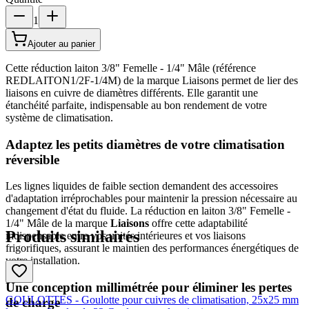
1
Ajouter au panier
Cette réduction laiton 3/8" Femelle - 1/4" Mâle (référence
REDLAITON1/2F-1/4M) de la marque Liaisons permet de lier des
liaisons en cuivre de diamètres différents. Elle garantit une
étanchéité parfaite, indispensable au bon rendement de votre
système de climatisation.
Adaptez les petits diamètres de votre climatisation
réversible
Les lignes liquides de faible section demandent des accessoires
d'adaptation irréprochables pour maintenir la pression nécessaire au
changement d'état du fluide. La réduction en laiton 3/8" Femelle -
1/4" Mâle de la marque
Liaisons
offre cette adaptabilité
Produits similaires
indispensable entre vos unités intérieures et vos liaisons
frigorifiques, assurant le maintien des performances énergétiques de
votre installation.
Une conception millimétrée pour éliminer les pertes
GOULOTTES - Goulotte pour cuivres de climatisation, 25x25 mm
de charge