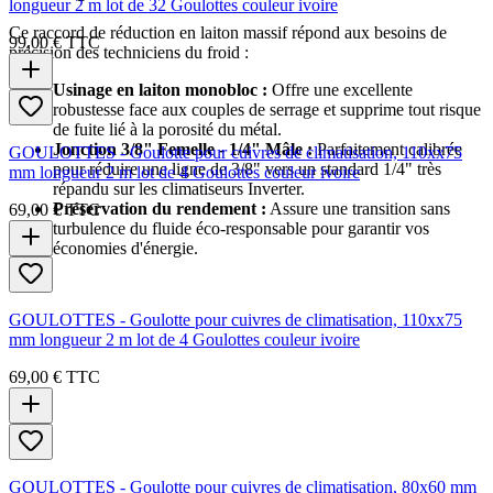
longueur 2 m lot de 32 Goulottes couleur ivoire
Ce raccord de réduction en laiton massif répond aux besoins de
99,00 €
TTC
précision des techniciens du froid :
Usinage en laiton monobloc :
Offre une excellente
robustesse face aux couples de serrage et supprime tout risque
de fuite lié à la porosité du métal.
Jonction 3/8" Femelle - 1/4" Mâle :
Parfaitement calibrée
GOULOTTES - Goulotte pour cuivres de climatisation, 110xx75
pour réduire une ligne de 3/8" vers un standard 1/4" très
mm longueur 2 m lot de 4 Goulottes couleur ivoire
répandu sur les climatiseurs Inverter.
Préservation du rendement :
Assure une transition sans
69,00 €
TTC
turbulence du fluide éco-responsable pour garantir vos
économies d'énergie.
GOULOTTES - Goulotte pour cuivres de climatisation, 110xx75
mm longueur 2 m lot de 4 Goulottes couleur ivoire
69,00 €
TTC
GOULOTTES - Goulotte pour cuivres de climatisation, 80x60 mm