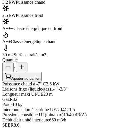
3,2 kW
Puissance chaud
2,5 kW
Puissance froid
A+++
Classe énergétique en froid
A++
Classe énergétique chaud
30 m2
Surface traitée m2
Quantité
1
Ajouter au panier
Puissance chaud à -7° C
2,6 kW
Liaisons frigo (liquide/gaz)
1/4"-3/8"
Longueur maxi UI/UE
20 m
Gaz
R32
Poids
10 kg
Interconnection électrique UE/UI
4G 1,5
Pression acoustique UI (min/max)
19/40 dB(A)
Débit d'air unité intérieure
660 m3/h
SEER
8,6