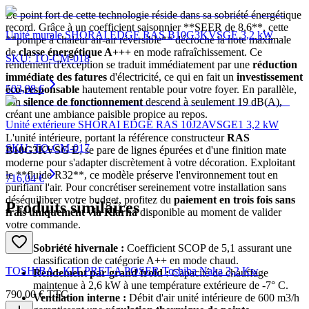
Le point fort de cette technologie réside dans sa sobriété énergétique
record. Grâce à un coefficient saisonnier **SEER de 8,6**, cette
Unité murale SHORAI EDGE RAS B10G3KVSGE 3,2 kW
**pompe à chaleur air-air réversible** décroche la note maximale
de
classe énergétique A+++
en mode rafraîchissement. Ce
SKU:
TO-CM-018
rendement d'exception se traduit immédiatement par une
réduction
immédiate des fatures
d'électricité, ce qui en fait un
investissement
503,98 €
éco-responsable
hautement rentable pour votre foyer. En parallèle,
son
silence de fonctionnement
descend à seulement 19 dB(A),
créant une ambiance paisible propice au repos.
Unité extérieure SHORAI EDGE RAS 10J2AVSGE1 3,2 kW
L'unité intérieure, portant la référence constructeur
RAS
SKU:
TO-CM-017
B10G3KVSG E
, se pare de lignes épurées et d'une finition mate
moderne pour s'adapter discrètement à votre décoration. Exploitant
le **fluide R32**, ce modèle préserve l'environnement tout en
716,04 €
purifiant l'air. Pour concrétiser sereinement votre installation sans
déséquilibrer votre budget, profitez du
paiement en trois fois sans
Produits similaires
frais uniquement via Klarna
disponible au moment de valider
votre commande.
Sobriété hivernale :
Coefficient SCOP de 5,1 assurant une
classification de catégorie A++ en mode chaud.
TOSHIBA - KIT PRET A POSER Toshiba Naka 3,2 Kw
Rendement par grand froid :
Capacité de chauffage
maintenue à 2,6 kW à une température extérieure de -7° C.
790,00 €
TTC
Ventilation interne :
Débit d'air unité intérieure de 600 m3/h