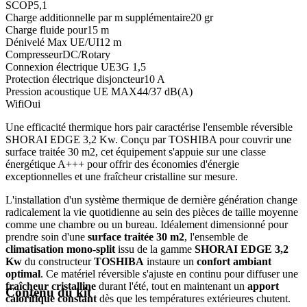
SCOP
5,1
Charge additionnelle par m supplémentaire
20 gr
Charge fluide pour
15 m
Dénivelé Max UE/UI
12 m
Compresseur
DC/Rotary
Connexion électrique UE
3G 1,5
Protection électrique disjoncteur
10 A
Pression acoustique UE MAX
44/37 dB(A)
Wifi
Oui
Une efficacité thermique hors pair caractérise l'ensemble réversible
SHORAI EDGE 3,2 Kw. Conçu par TOSHIBA pour couvrir une
surface traitée 30 m2, cet équipement s'appuie sur une classe
énergétique A+++ pour offrir des économies d'énergie
exceptionnelles et une fraîcheur cristalline sur mesure.
L'installation d'un système thermique de dernière génération change
radicalement la vie quotidienne au sein des pièces de taille moyenne
comme une chambre ou un bureau. Idéalement dimensionné pour
prendre soin d'une
surface traitée 30 m2
, l'ensemble de
climatisation mono-split
issu de la gamme
SHORAI EDGE 3,2
Kw
du constructeur
TOSHIBA
instaure un
confort ambiant
optimal
. Ce matériel réversible s'ajuste en continu pour diffuser une
fraîcheur cristalline
durant l'été, tout en maintenant un
apport
Contenu du kit
calorifique constant
dès que les températures extérieures chutent.