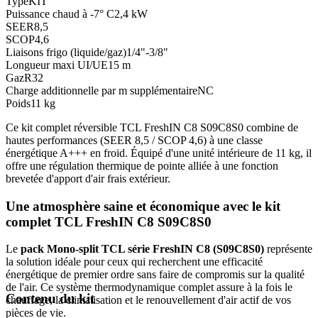
Type
KIT
Puissance chaud à -7° C
2,4 kW
SEER
8,5
SCOP
4,6
Liaisons frigo (liquide/gaz)
1/4"-3/8"
Longueur maxi UI/UE
15 m
Gaz
R32
Charge additionnelle par m supplémentaire
NC
Poids
11 kg
Ce kit complet réversible TCL FreshIN C8 S09C8S0 combine de
hautes performances (SEER 8,5 / SCOP 4,6) à une classe
énergétique A+++ en froid. Équipé d'une unité intérieure de 11 kg, il
offre une régulation thermique de pointe alliée à une fonction
brevetée d'apport d'air frais extérieur.
Une atmosphère saine et économique avec le kit
complet TCL FreshIN C8 S09C8S0
Le
pack Mono-split TCL série FreshIN C8 (S09C8S0)
représente
la solution idéale pour ceux qui recherchent une efficacité
énergétique de premier ordre sans faire de compromis sur la qualité
de l'air. Ce système thermodynamique complet assure à la fois le
Contenu du kit
chauffage, la climatisation et le renouvellement d'air actif de vos
pièces de vie.