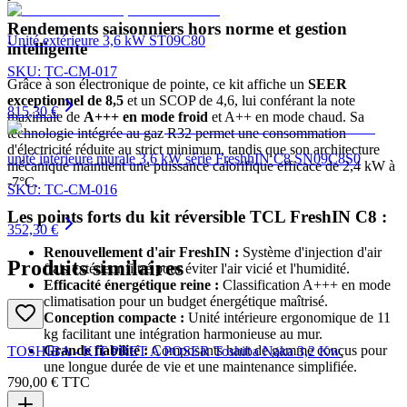
Rendements saisonniers hors norme et gestion
Unité extérieure 3,6 kW ST09C80
intelligente
SKU:
TC-CM-017
Grâce à son électronique de pointe, ce kit affiche un
SEER
exceptionnel de 8,5
et un SCOP de 4,6, lui conférant la note
815,30 €
maximale de
A+++ en mode froid
et A++ en mode chaud. Sa
technologie intégrée au gaz R32 permet une consommation
d'électricité réduite au strict minimum, tandis que son architecture
unité intérieure murale 3,6 kW série FreshhIN C8 SN09C8S0
mécanique maintient une puissance calorifique efficace de 2,4 kW à
-7°C.
SKU:
TC-CM-016
Les points forts du kit réversible TCL FreshIN C8 :
352,30 €
Renouvellement d'air FreshIN :
Système d'injection d'air
Produits similaires
frais extérieur filtré pour éviter l'air vicié et l'humidité.
Efficacité énergétique reine :
Classification A+++ en mode
climatisation pour un budget énergétique maîtrisé.
Conception compacte :
Unité intérieure ergonomique de 11
kg facilitant une intégration harmonieuse au mur.
Grande fiabilité :
Composants haut de gamme conçus pour
TOSHIBA - KIT PRET A POSER Toshiba Naka 3,2 Kw
une longue durée de vie et une maintenance simplifiée.
790,00 €
TTC