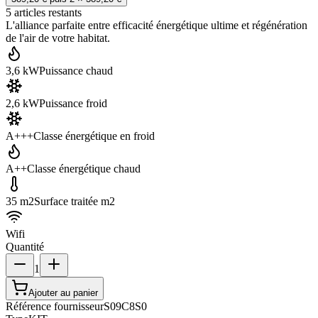
5
article
s
restant
s
L'alliance parfaite entre efficacité énergétique ultime et régénération
de l'air de votre habitat.
3,6 kW
Puissance chaud
2,6 kW
Puissance froid
A+++
Classe énergétique en froid
A++
Classe énergétique chaud
35 m2
Surface traitée m2
Wifi
Quantité
1
Ajouter au panier
Référence fournisseur
S09C8S0