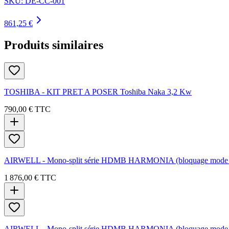
SKU:
DE-CC-001
861,25 €
Produits similaires
TOSHIBA - KIT PRET A POSER Toshiba Naka 3,2 Kw
790,00 €
TTC
AIRWELL - Mono-split série HDMB HARMONIA (bloquage mode 
1 876,00 €
TTC
AIRWELL - Mono-split série HDMB HARMONIA (bloquage mode 