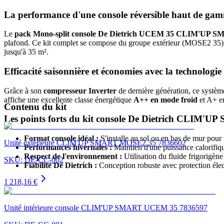
La performance d'une console réversible haut de gam
Le
pack Mono-split console De Dietrich UCEM 35 CLIM'UP 
plafond. Ce kit complet se compose du groupe extérieur (MOSE2 35) et
jusqu'à 35 m².
Efficacité saisonnière et économies avec la technologie
Grâce à son
compresseur Inverter
de dernière génération, ce systèm
affiche une excellente classe énergétique
A++ en mode froid
et A+ en
Contenu du kit
Les points forts du kit console De Dietrich CLIM'U
Format console idéal :
S'installe au sol ou en bas de mur pour 
Unité extérieure CLIM'UP SMART MOSE2 35 7836602
Performances hivernales :
Maintien d'une puissance calorifiqu
Respect de l'environnement :
Utilisation du fluide frigorigèn
SKU:
DE-CC-002
Fiabilité De Dietrich :
Conception robuste avec protection élec
1 218,16 €
Unité intérieure console CLIM'UP SMART UCEM 35 7836597