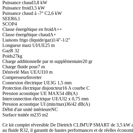
Puissance chaud
3,8 kW
Puissance froid
3,5 kW
Puissance chaud à -7° C
2,6 kW
SEER
6,1
SCOP
4
Classe énergétique en froid
A++
Classe énergétique chaud
A+
Liaisons frigo (liquide/gaz)
1/4"-1/2"
Longueur maxi UI/UE
25 m
Gaz
R 32
Poids
27kg
Charge additionnelle par m supplémentaire
20 gr
Charge fluide pour
7 m
Dénivelé Max UE/UI
10 m
Compresseur
Inverter
Connexion électrique UE
3G 1,5 mm
Protection électrique disjoncteur
16 A courbe C
Pression acoustique UE MAX
54 dB(A)
Interconnection électrique UE/UI
2 x 0,75 mm
Pression acoustique UI (min/max)
36/42 dB(A)
Débit d'air unité intérieure
NC
Surface traitée m2
35 m2
Ce kit complet réversible De Dietrich CLIM'UP SMART de 3,5 kW associ
au fluide R32, il garantit de hautes performances et de réelles économi