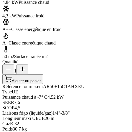
4,84 kW
Puissance chaud
4,3 kW
Puissance froid
A++
Classe énergétique en froid
A+
Classe énergétique chaud
50 m2
Surface traitée m2
Quantité
1
Ajouter au panier
Référence fournisseur
AR50F15C1AHXEU
Type
UE
Puissance chaud à -7° C
4,52 kW
SEER
7,6
SCOP
4,5
Liaisons frigo (liquide/gaz)
1/4"-3/8"
Longueur maxi UI/UE
20 m
Gaz
R 32
Poids
30,7 kg