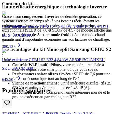
Contenu du kit
Haute efficacité énergétique et technologie Inverter
Grâce à son
compresseur Inverter
de dernière génération, ce
système s'adapte en temps réel à vos besoins réels, évitant les
redémarrages énergivores. Avec des coefficients de performance
Unité intérieure murale CEBU S2 4,84 kW AR50F15C1AHNEU
exceptionnels (SEER de 7,6 et SCOP de 4,5), ce modèle affiche une
classe énergétique de
A++ en mode froid
et A+ en mode chaud,
SKU:
SA-CM-007
garantissant d'importantes économies sur vos factures de chauffage.
380,13 €
Les avantages du kit Mono-split Samsung CEBU S2
:
Unité extérieure CEBU S2 R32 4,84 kW AR50F15C1AHXEU
Contrôle Wi-Fi natif :
Pilotez votre température idéale à
SKU:
SA-CM-008
distance depuis votre smartphone, où que vous soyez.
Performances saisonnières élevées :
SEER de 7,6 pour une
fraîcheur économique tout au long de l'été.
645,50 €
Silence de fonctionnement :
Unité intérieure discrète (dès 25
dB(A)) et unité extérieure optimisée à 48 dB(A).
Produits similaires
Kit complet inclus :
Comprend l'unité intérieure murale et le
groupe extérieur au gaz écologique R32.
TOSHIBA - KIT PRET A POSER Toshiba Naka 3,2 Kw