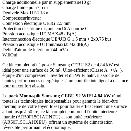
Charge additionnelle par m supplémentaire
10 gr
Charge fluide pour
7,5 m
Dénivelé Max UE/UI
8 m
Compresseur
Inverter
Connexion électrique UE
3G 2,5 mm
Protection électrique disjoncteur
16 A courbe C
Pression acoustique UE MAX
48 dB(A)
Interconnection électrique UE/UI
3 G 1,5 mm + 2x0,75 bus
Pression acoustique UI (min/max)
25/42 dB(A)
Débit d'air unité intérieure
744 m3/h
Wifi
Oui
Ce kit complet prêt à poser Samsung CEBU S2 de 4,84 kW est
idéal pour une surface de 50 m². Ultra-efficient (Classe A++/A+),
équipé d'un compresseur Inverter et du Wi-Fi natif, il associe de
hautes performances énergétiques à un contrôle intelligent à distance
pour un confort absolu.
Le
pack Mono-split Samsung CEBU S2 WIFI 4,84 kW
réunit
toutes les technologies indispensables pour garantir le bien-être
thermique de votre foyer. Idéal pour traiter efficacement une surface
allant jusqu'à 50 m², ce kit complet comprend l'unité intérieure
murale (AR50F15C1AHNEU) et son unité extérieure
(AR50F15C1AHXEU), offrant un système de climatisation
réversible performant et économique.