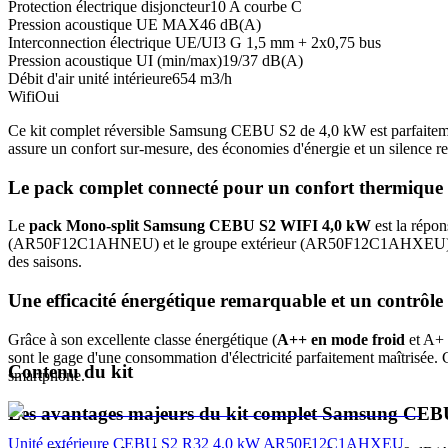
Protection électrique disjoncteur
10 A courbe C
Pression acoustique UE MAX
46 dB(A)
Interconnection électrique UE/UI
3 G 1,5 mm + 2x0,75 bus
Pression acoustique UI (min/max)
19/37 dB(A)
Débit d'air unité intérieure
654 m3/h
Wifi
Oui
Ce kit complet réversible Samsung CEBU S2 de 4,0 kW est parfaitemen
assure un confort sur-mesure, des économies d'énergie et un silence 
Le pack complet connecté pour un confort thermique 
Le
pack Mono-split Samsung CEBU S2 WIFI 4,0 kW
est la répon
(AR50F12C1AHNEU) et le groupe extérieur (AR50F12C1AHXEU). Ensemble
des saisons.
Une efficacité énergétique remarquable et un contrôle i
Grâce à son excellente classe énergétique (
A++ en mode froid
et A+ 
sont le gage d'une consommation d'électricité parfaitement maîtrisée.
Contenu du kit
smartphone.
Les avantages majeurs du kit complet Samsung CEB
Unité extérieure CEBU S2 R32 4,0 kW AR50F12C1AHXEU