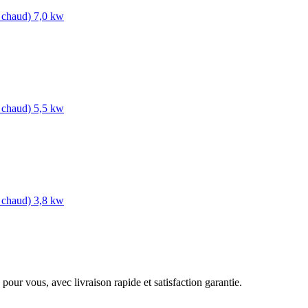
chaud) 7,0 kw
chaud) 5,5 kw
chaud) 3,8 kw
pour vous, avec livraison rapide et satisfaction garantie.