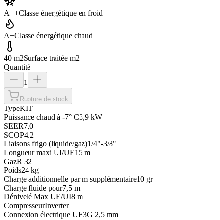
A++
Classe énergétique en froid
A+
Classe énergétique chaud
40 m2
Surface traitée m2
Quantité
1
Rupture de stock
Type
KIT
Puissance chaud à -7° C
3,9 kW
SEER
7,0
SCOP
4,2
Liaisons frigo (liquide/gaz)
1/4"-3/8"
Longueur maxi UI/UE
15 m
Gaz
R 32
Poids
24 kg
Charge additionnelle par m supplémentaire
10 gr
Charge fluide pour
7,5 m
Dénivelé Max UE/UI
8 m
Compresseur
Inverter
Connexion électrique UE
3G 2,5 mm