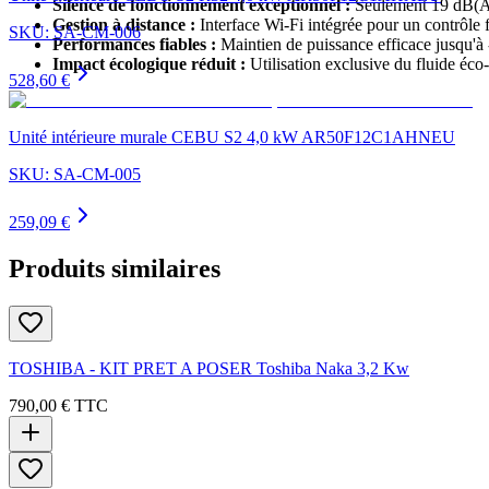
Silence de fonctionnement exceptionnel :
Seulement 19 dB(A)
Gestion à distance :
Interface Wi-Fi intégrée pour un contrôle f
SKU:
SA-CM-006
Performances fiables :
Maintien de puissance efficace jusqu'à
Impact écologique réduit :
Utilisation exclusive du fluide éc
528,60 €
Unité intérieure murale CEBU S2 4,0 kW AR50F12C1AHNEU
SKU:
SA-CM-005
259,09 €
Produits similaires
TOSHIBA - KIT PRET A POSER Toshiba Naka 3,2 Kw
790,00 €
TTC