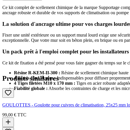
Ce kit complet de scellement chimique de la marque Supportage comp
ancrage robuste et durable de vos supports de climatisation ou pompe 
La solution d'ancrage ultime pour vos charges lourdes
Fixer une unité extérieure ou un support mural lourd exige une sécuri
exceptionnelle. Que votre mur soit en béton plein, en brique ou en par
Un pack prêt à l'emploi complet pour les installateurs
Ce kit de fixation a été pensé pour vous faire gagner du temps sur le c
Résine R-KEM-II-300 :
Résine de scellement chimique haute p
Produits similaires
4 Tamis 16x130 mm :
Indispensables pour diffuser proprement 
4 Tiges filetées M10 x 170 mm :
Tiges en acier robuste adaptée
Fiabilité globale :
Absorbe les contraintes de charge et les micro-
GOULOTTES - Goulotte pour cuivres de climatisation, 25x25 mm long
99,00 €
TTC