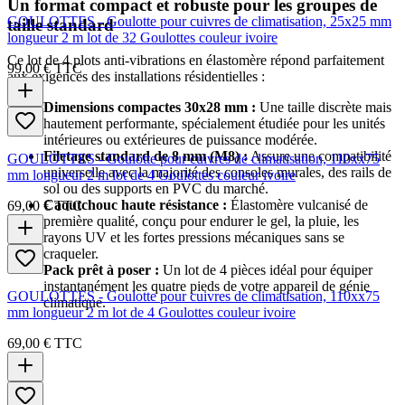
Un format compact et robuste pour les groupes de
GOULOTTES - Goulotte pour cuivres de climatisation, 25x25 mm
taille standard
longueur 2 m lot de 32 Goulottes couleur ivoire
Ce lot de 4 plots anti-vibrations en élastomère répond parfaitement
99,00 €
TTC
aux exigences des installations résidentielles :
Dimensions compactes 30x28 mm :
Une taille discrète mais
hautement performante, spécialement étudiée pour les unités
intérieures ou extérieures de puissance modérée.
Filetage standard de 8 mm (M8) :
Assure une compatibilité
GOULOTTES - Goulotte pour cuivres de climatisation, 110xx75
universelle avec la majorité des consoles murales, des rails de
mm longueur 2 m lot de 4 Goulottes couleur ivoire
sol ou des supports en PVC du marché.
Caoutchouc haute résistance :
Élastomère vulcanisé de
69,00 €
TTC
première qualité, conçu pour endurer le gel, la pluie, les
rayons UV et les fortes pressions mécaniques sans se
craqueler.
Pack prêt à poser :
Un lot de 4 pièces idéal pour équiper
instantanément les quatre pieds de votre appareil de génie
GOULOTTES - Goulotte pour cuivres de climatisation, 110xx75
climatique.
mm longueur 2 m lot de 4 Goulottes couleur ivoire
69,00 €
TTC