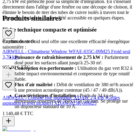
2,75 kW est plébiscité pour sa simplicité d'intégration. En s'insérant
directement dans l'allège d'une fenêtre ou une découpe de cloison, il
élimine le besoin de tirer des tubes de cuivre isolés à travers tout le
Produits similaires
logement, rendant le confort d'été accessible en quelques étapes.
Fiche technique compacte et optimisée
Rupture de stock
Ce climatiseur froid seul offre une excellente efficacité énergétique
saisonnière :
AIRWELL - Climatiseur Window WFAE-035C-09M25 Froid seul
3,70 kw
Puissance de rafraîchissement de 2,75 kW :
Parfaitement
dosé pour les surfaces allant jusqu'à 25-30 m².
955,00 €
TTC
Conception éco-performante :
Utilisation du gaz vert R32 à
faible impact environnemental et compresseur de type rotatif
fiable.
Flux d'air maîtrisé :
Débit de ventilation de 380 m³/h associé
à une pression acoustique contenue (45 / 47 / 49 dB(A)).
Caractéristiques d'installation :
Poids de 34 kg et
AIRWELL - Console fixe monobloc XDAW 2,4 kW (Grilles
dimensions resserrées de 560x375x710 mm. Se protège sur
aspiration et rejet incluses) XDAW-023R-09M25
un disjoncteur standard de 10 A.
1 140,48 €
TTC