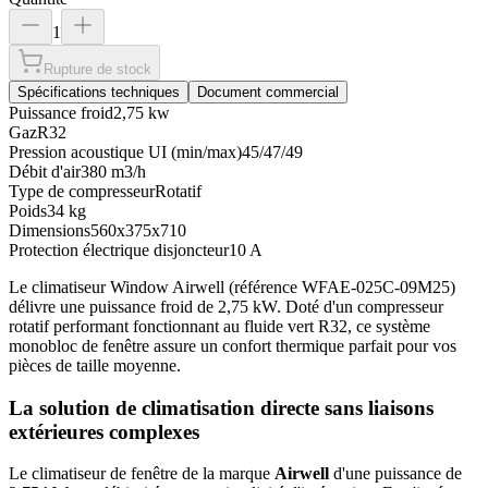
1
Rupture de stock
Spécifications techniques
Document commercial
Puissance froid
2,75 kw
Gaz
R32
Pression acoustique UI (min/max)
45/47/49
Débit d'air
380 m3/h
Type de compresseur
Rotatif
Poids
34 kg
Dimensions
560x375x710
Protection électrique disjoncteur
10 A
Le climatiseur Window Airwell (référence WFAE-025C-09M25)
délivre une puissance froid de 2,75 kW. Doté d'un compresseur
rotatif performant fonctionnant au fluide vert R32, ce système
monobloc de fenêtre assure un confort thermique parfait pour vos
pièces de taille moyenne.
La solution de climatisation directe sans liaisons
extérieures complexes
Le climatiseur de fenêtre de la marque
Airwell
d'une puissance de