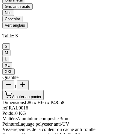
Gris métal
Gris anthracite
Noir
Chocolat
Vert anglais
Taille
:
S
S
M
L
XL
XXL
Quantité
1
Ajouter au panier
Dimensions
L86 x H66 x P48-58
ref RAL
9016
Poids
10 KG
Matière
Aluminium composite 3mm
Peinture
Laquage polyester anti-UV
Visserie
peintes de la couleur du cache anti-rouille