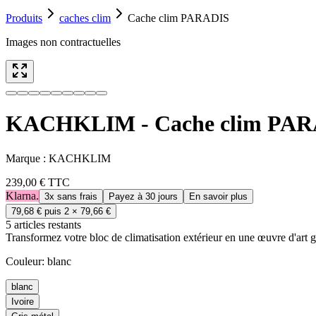
Produits
caches clim
Cache clim PARADIS
Images non contractuelles
KACHKLIM - Cache clim PA
Marque :
KACHKLIM
239,00 €
TTC
Klarna.
3x sans frais
Payez à 30 jours
En savoir plus
79,68 €
puis 2 ×
79,66 €
5
article
s
restant
s
Transformez votre bloc de climatisation extérieur en une œuvre d'art
Couleur
:
blanc
blanc
Ivoire