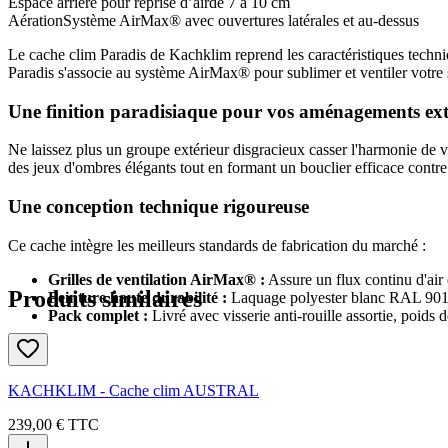
Espace arrière pour reprise d’air
de 7 à 10 cm
Aération
Système AirMax® avec ouvertures latérales et au-dessus
Le cache clim Paradis de Kachklim reprend les caractéristiques tec
Paradis s'associe au système AirMax® pour sublimer et ventiler votre
Une finition paradisiaque pour vos aménagements ext
Ne laissez plus un groupe extérieur disgracieux casser l'harmonie de 
des jeux d'ombres élégants tout en formant un bouclier efficace contre 
Une conception technique rigoureuse
Ce cache intègre les meilleurs standards de fabrication du marché :
Grilles de ventilation AirMax® :
Assure un flux continu d'air 
Produits similaires
Peinture haute durabilité :
Laquage polyester blanc RAL 9016 
Pack complet :
Livré avec visserie anti-rouille assortie, poids d
KACHKLIM - Cache clim AUSTRAL
239,00 €
TTC