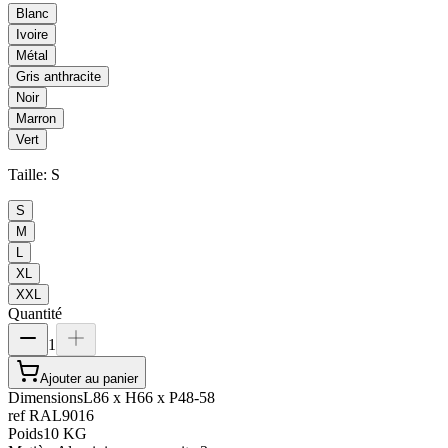
Blanc
Ivoire
Métal
Gris anthracite
Noir
Marron
Vert
Taille
:
S
S
M
L
XL
XXL
Quantité
1
Ajouter au panier
Dimensions
L86 x H66 x P48-58
ref RAL
9016
Poids
10 KG