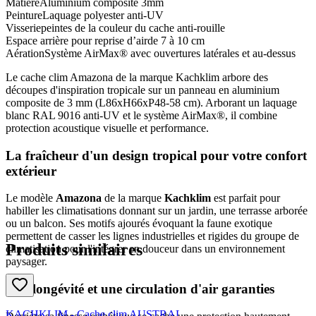
Matière
Aluminium composite 3mm
Peinture
Laquage polyester anti-UV
Visserie
peintes de la couleur du cache anti-rouille
Espace arrière pour reprise d’air
de 7 à 10 cm
Aération
Système AirMax® avec ouvertures latérales et au-dessus
Le cache clim Amazona de la marque Kachklim arbore des
découpes d'inspiration tropicale sur un panneau en aluminium
composite de 3 mm (L86xH66xP48-58 cm). Arborant un laquage
blanc RAL 9016 anti-UV et le système AirMax®, il combine
protection acoustique visuelle et performance.
La fraîcheur d'un design tropical pour votre confort
extérieur
Le modèle
Amazona
de la marque
Kachklim
est parfait pour
habiller les climatisations donnant sur un jardin, une terrasse arborée
ou un balcon. Ses motifs ajourés évoquant la faune exotique
permettent de casser les lignes industrielles et rigides du groupe de
Produits similaires
climatisation pour l'intégrer en douceur dans un environnement
paysager.
Une longévité et une circulation d'air garanties
KACHKLIM - Cache clim AUSTRAL