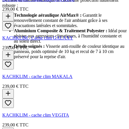
Derrière sa finesse esthétique se cache une protection hautement
robuste :
239,00 €
TTC
Technologie aéraulique AirMax® :
Garantit le
renouvellement constant de l'air ambiant grâce à ses
évacuations latérales et sommitales.
Aluminium Composite & Traitement Polyester :
Idéal pour
résister aux agressions climatiques, à l'humidité constante et
KACHKLIM - Cache clim GALAXY
au soleil direct.
Détails soignés :
Visserie anti-rouille de couleur identique au
239,00 €
TTC
panneau, poids optimisé de 10 kg et recul de 7 à 10 cm
préservé pour la reprise d'air.
KACHKLIM - cache clim MAKALA
239,00 €
TTC
KACHKLIM - cache clim VEGITA
239,00 €
TTC