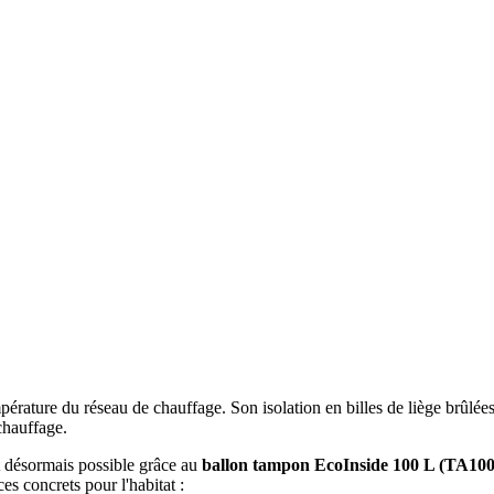
rature du réseau de chauffage. Son isolation en billes de liège brûlées
chauffage.
t désormais possible grâce au
ballon tampon EcoInside 100 L (TA10
es concrets pour l'habitat :