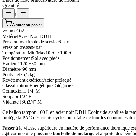
Quantité
1
Ajouter au panier
volume
102 L
Matériel
Acier Noir DD11
Pression maximale de service
6 bar
Pression d'essai
9 bar
Température Min/Max
10 ºC / 100 ºC
Positionnement
Sol avec pieds
Hauteur
1120 ±30 mm
Diamètre
490 mm
Poids net
35,5 kg
Revêtement extérieur
Acier prélaqué
Classification Energétique
Catégorie C
Connexion
1 1/4"M
Soupape
1/2" F
Vidange (S0)
3/4" M
Ce ballon tampon 100 L en acier noir DD11 EcoInside stabilise la tempé
protège la PAC des courts cycles pour faire de lourdes économies de 
Passer à la vitesse supérieure en matière de performance thermique es
agit comme une puissante
bouteille de mélange
et apporte des bénéfic