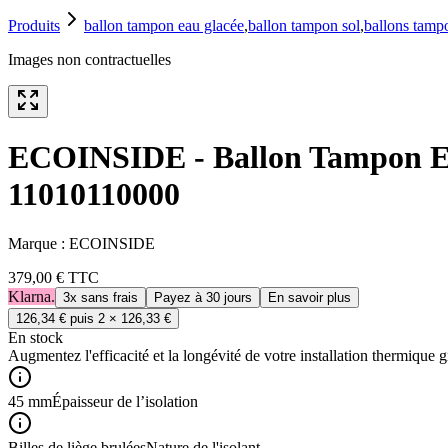
Produits
ballon tampon eau glacée
,
ballon tampon sol
,
ballons tamp
Images non contractuelles
ECOINSIDE - Ballon Tampon Eco
11010110000
Marque :
ECOINSIDE
379,00 €
TTC
Klarna.
3x sans frais
Payez à 30 jours
En savoir plus
126,34 €
puis 2 ×
126,33 €
En stock
Augmentez l'efficacité et la longévité de votre installation thermique 
45 mm
Épaisseur de l’isolation
Billes de liège brulées
Nature de l'isolant