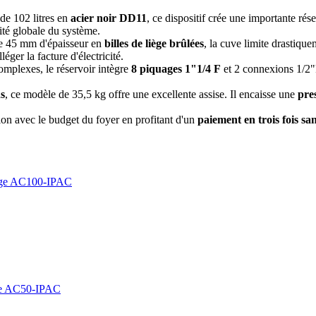
de 102 litres en
acier noir DD11
, ce dispositif crée une importante rés
ité globale du système.
e 45 mm d'épaisseur en
billes de liège brûlées
, la cuve limite drastiqu
éger la facture d'électricité.
omplexes, le réservoir intègre
8 piquages 1"1/4 F
et 2 connexions 1/2"F
ds
, ce modèle de 35,5 kg offre une excellente assise. Il encaisse une
pre
n avec le budget du foyer en profitant d'un
paiement en trois fois sa
ange AC100-IPAC
ge AC50-IPAC