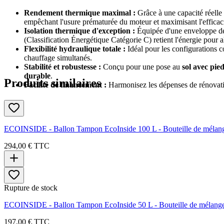
Rendement thermique maximal :
Grâce à une capacité réelle 
empêchant l'usure prématurée du moteur et maximisant l'efficac
Isolation thermique d'exception :
Équipée d'une enveloppe d
(Classification Énergétique Catégorie C) retient l'énergie pour all
Flexibilité hydraulique totale :
Idéal pour les configurations c
chauffage simultanés.
Stabilité et robustesse :
Conçu pour une pose au
sol avec pie
durable
.
Produits similaires
Facilité de financement :
Harmonisez les dépenses de rénovatio
ECOINSIDE - Ballon Tampon EcoInside 100 L - Bouteille de mél
294,00 €
TTC
Rupture de stock
ECOINSIDE - Ballon Tampon EcoInside 50 L - Bouteille de mélan
197,00 €
TTC