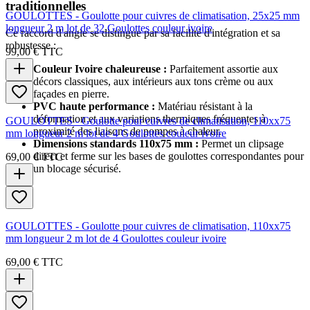
traditionnelles
GOULOTTES - Goulotte pour cuivres de climatisation, 25x25 mm
longueur 2 m lot de 32 Goulottes couleur ivoire
Ce raccord d'angle se distingue par sa facilité d'intégration et sa
robustesse :
99,00 €
TTC
Couleur Ivoire chaleureuse :
Parfaitement assortie aux
décors classiques, aux intérieurs aux tons crème ou aux
façades en pierre.
PVC haute performance :
Matériau résistant à la
déformation et aux variations thermiques fréquentes à
GOULOTTES - Goulotte pour cuivres de climatisation, 110xx75
proximité des liaisons de pompes à chaleur.
mm longueur 2 m lot de 4 Goulottes couleur ivoire
Dimensions standards 110x75 mm :
Permet un clipsage
direct et ferme sur les bases de goulottes correspondantes pour
69,00 €
TTC
un blocage sécurisé.
GOULOTTES - Goulotte pour cuivres de climatisation, 110xx75
mm longueur 2 m lot de 4 Goulottes couleur ivoire
69,00 €
TTC