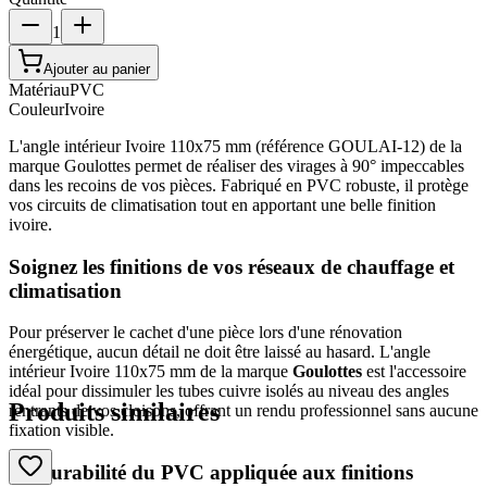
1
Ajouter au panier
Matériau
PVC
Couleur
Ivoire
L'angle intérieur Ivoire 110x75 mm (référence GOULAI-12) de la
marque Goulottes permet de réaliser des virages à 90° impeccables
dans les recoins de vos pièces. Fabriqué en PVC robuste, il protège
vos circuits de climatisation tout en apportant une belle finition
ivoire.
Soignez les finitions de vos réseaux de chauffage et
climatisation
Pour préserver le cachet d'une pièce lors d'une rénovation
énergétique, aucun détail ne doit être laissé au hasard. L'angle
intérieur Ivoire 110x75 mm de la marque
Goulottes
est l'accessoire
idéal pour dissimuler les tubes cuivre isolés au niveau des angles
Produits similaires
rentrants de vos cloisons, offrant un rendu professionnel sans aucune
fixation visible.
La durabilité du PVC appliquée aux finitions