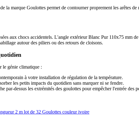
a marque Goulottes permet de contourner proprement les arêtes de mu
xposées aux chocs accidentels. L'angle extérieur Blanc Pur 110x75 mm d
habillage autour des piliers ou des retours de cloisons.
uotidien
 le génie climatique :
ntemporain à votre installation de régulation de la température.
orber les petits impacts du quotidien sans marquer ni se fendre.
e par-dessus les extrémités des goulottes pour empêcher l'entrée des p
ueur 2 m lot de 32 Goulottes couleur ivoire