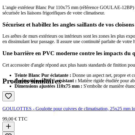
L'angle extérieur Blanc Pur 110x75 mm (référence GOULAE-12BP) de l
sécurisée les liaisons frigorifiques de votre climatiseur.
Sécurisez et habillez les angles saillants de vos cloisons
Les arêtes de murs extérieurs ou intérieurs sont les zones les plus e
en dissimulant leur passage. Il assure une continuité parfaite de votre 
Une barrière en PVC moderne contre les impacts du q
Cet accessoire d'angle répond aux plus hauts standards de finition pour
Teinte Blanc Pur éclatante :
Donne un aspect net, propre et co
Produits similaires
Conception en PVC résistant :
Matière rigide étudiée pour abs
Dimensions ajustées 110x75 mm :
S'emboîte de manière étanch
GOULOTTES - Goulotte pour cuivres de climatisation, 25x25 mm long
99,00 €
TTC