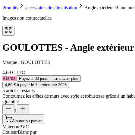
Produits
accessoires de climatisation
Angle extérieur Blanc 
Images non contractuelles
GOULOTTES - Angle extérieur
Marque :
GOULOTTES
4,60 €
TTC
Klarna.
Payez à 30 jours
En savoir plus
4,60 €
à payer le
7 septembre 2026
5
article
s
restant
s
Contournez les arêtes de murs avec style et robustesse grâce à un hab
Quantité
1
Ajouter au panier
Matériau
PVC
Couleur
Blanc pur